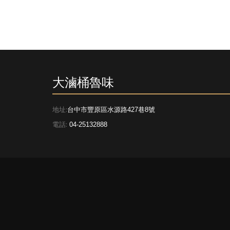
大滷桶魯味
地址:
台中市豐原區水源路427巷8號
電話:
04-25132888