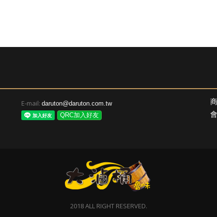
E-mail:
daruton@daruton.com.tw
QRC加入好友
2018 ALL RIGHT RESERVED.