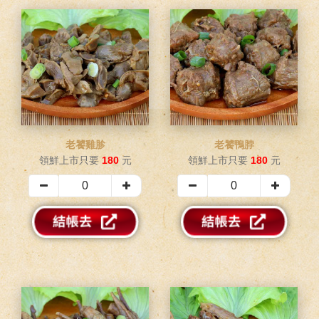
老饕雞胗
老饕鴨脖
領鮮上市只要
180
元
領鮮上市只要
180
元