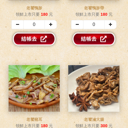
老饕鴨胗
老饕鴨胗帶
領鮮上市只要
180
元
領鮮上市只要
180
元
老饕豬耳
老饕滷大腸
領鮮上市只要
180
元
領鮮上市只要
300
元