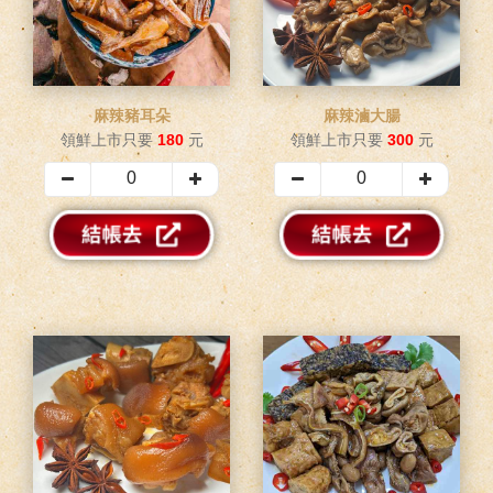
麻辣豬耳朵
麻辣滷大腸
領鮮上市只要
180
元
領鮮上市只要
300
元