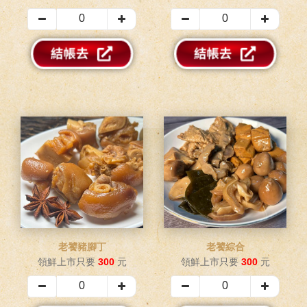
老饕豬腳丁
老饕綜合
領鮮上市只要
300
元
領鮮上市只要
300
元