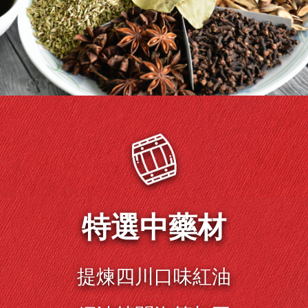
特選中藥材
提煉四川口味紅油