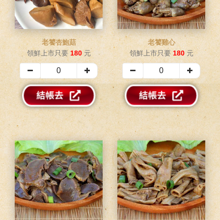
老饕杏鮑菇
老饕雞心
領鮮上市只要
180
元
領鮮上市只要
180
元