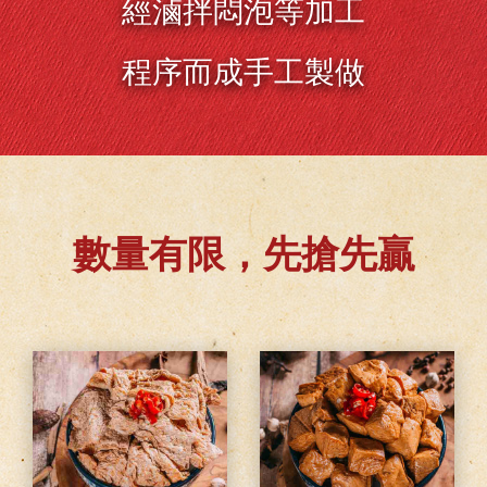
經滷拌悶泡等加工
程序而成手工製做
數量有限，先搶先贏