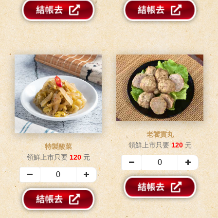
老饕貢丸
領鮮上市只要
120
元
特製酸菜
領鮮上市只要
120
元