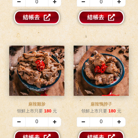
麻辣雞胗
麻辣鴨脖子
領鮮上市只要
180
元
領鮮上市只要
180
元