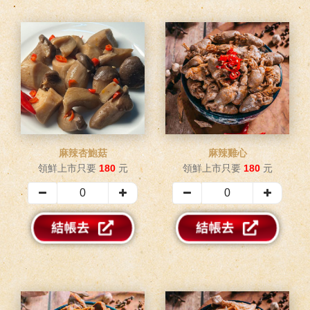
麻辣杏鮑菇
麻辣雞心
領鮮上市只要
180
元
領鮮上市只要
180
元