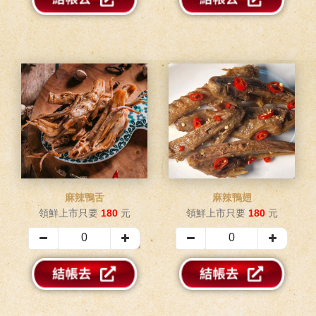
麻辣鴨舌
麻辣鴨翅
領鮮上市只要
180
元
領鮮上市只要
180
元