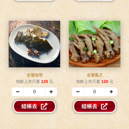
老饕海帶
老饕鳳爪
領鮮上市只要
120
元
領鮮上市只要
120
元