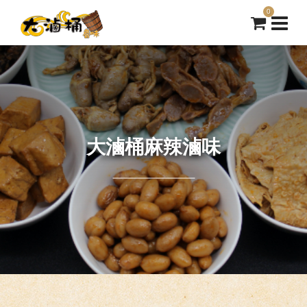
0
大滷桶麻辣滷味