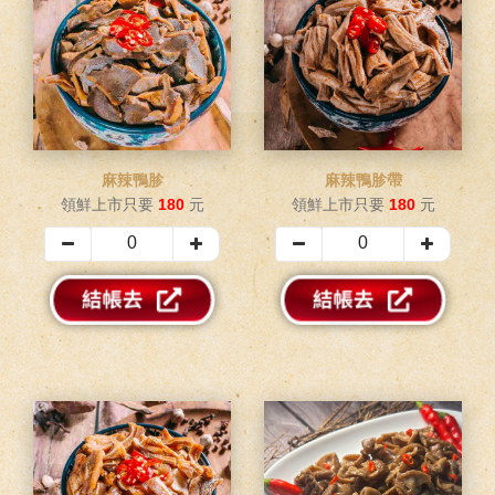
麻辣鴨胗
麻辣鴨胗帶
領鮮上市只要
180
元
領鮮上市只要
180
元