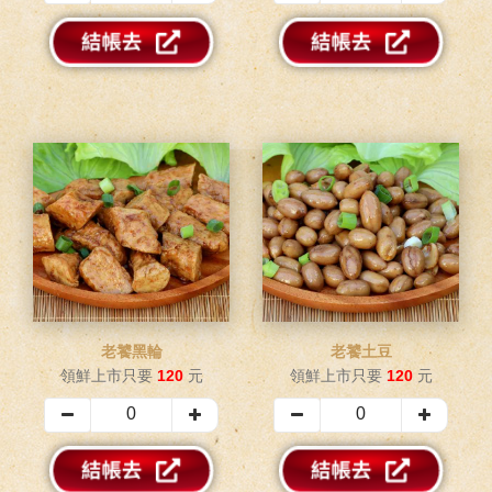
老饕黑輪
老饕土豆
領鮮上市只要
120
元
領鮮上市只要
120
元