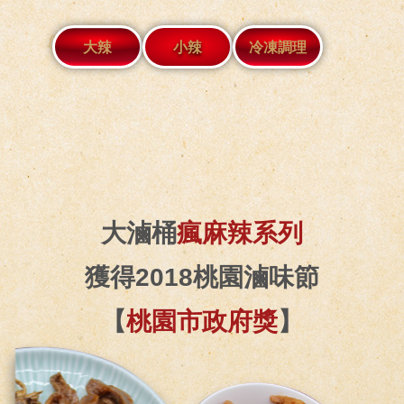
大辣
小辣
冷凍調理
大滷桶
瘋麻辣系列
獲得2018桃園滷味節
【
桃園市政府獎
】