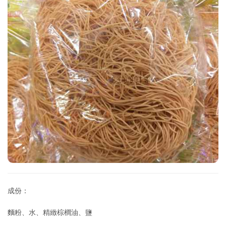
成份：
麵粉、水、精緻棕櫚油、鹽