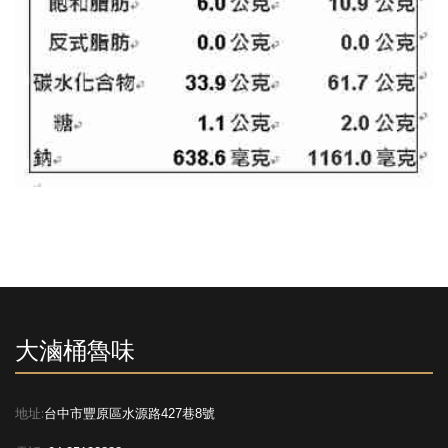
大滷桶魯味
地址:
台中市豐原區水源路427巷8號