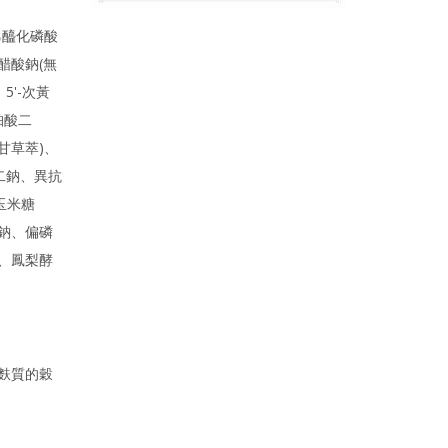
乙醯化磷酸
醋酸鈉(無
5'-次黃
珀酸二
甘草萃)、
二鈉、異抗
玉米糖
鈉、偏磷
、鳳梨酵
麩質的穀