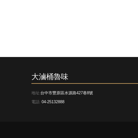
大滷桶魯味
地址:
台中市豐原區水源路427巷8號
電話:
04-25132888