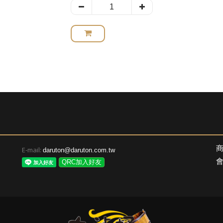
E-mail:
daruton@daruton.com.tw
QRC加入好友