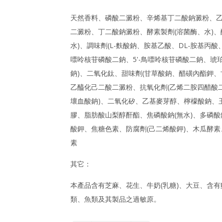
天然香料、磷酸二澱粉、辛烯基丁二酸鈉澱粉、
二澱粉、丁二酸鈉澱粉、酵素製劑(溶菌酶、水)、
水)、調味劑(L-麩酸鈉、胺基乙酸、DL-胺基丙酸、
嘌呤核苷磷酸二鈉、5'-鳥嘌呤核苷磷酸二鈉、琥
鈉)、二氧化鈦、甜味劑(甘草酸鈉、醋磺內酯鉀、
乙醯化己二酸二澱粉、抗氧化劑(乙烯二胺四醋酸
壞血酸鈉)、二氧化矽、乙基麥芽醇、檸檬酸鈉、
膠、脂肪酸山梨醇酐酯、焦磷酸鈉(無水)、多磷酸
酸鉀、焦糖色素、防腐劑(己二烯酸鉀)、木瓜酵素
素
其它：
本產品含有芝麻、花生、牛奶(乳糖)、大豆、含有
類、魚類及其製品之過敏原。