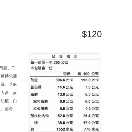
120
萄糖、D-
蔗糖轉化液
芝麻、芝麻
、大麥、麥
黑胡椒、白
椒、薑母、