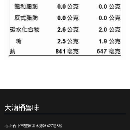
大滷桶魯味
地址:
台中市豐原區水源路427巷8號