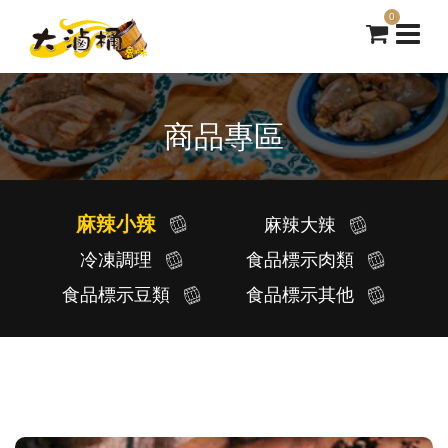
0
商品專區
麻辣小辣
麻辣大辣
冷凍調理
食品標示肉類
食品標示豆類
食品標示其他