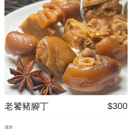
老饕豬腳丁
300
成份：