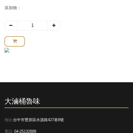
添加物：
大滷桶魯味
地址:
台中市豐原區水源路427巷8號
電話:
04-25132888